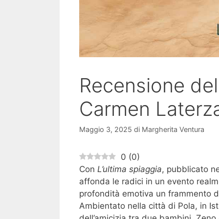
Recensione del 
Carmen Laterz
Maggio 3, 2025
di
Margherita Ventura
0
(
0
)
Con
L’ultima spiaggia
, pubblicato n
affonda le radici in un evento real
profondità emotiva un frammento dim
Ambientato nella città di Pola, in Is
dell’amicizia tra due bambini, Zeno e