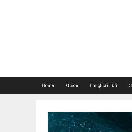
Vai
al
contenuto
Home
Guide
I migliori libri
S