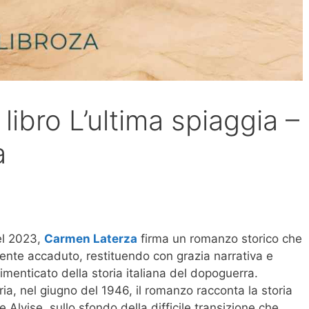
libro L’ultima spiaggia –
a
el 2023,
Carmen Laterza
firma un romanzo storico che
mente accaduto, restituendo con grazia narrativa e
enticato della storia italiana del dopoguerra.
tria, nel giugno del 1946, il romanzo racconta la storia
 Alvise, sullo sfondo della difficile transizione che