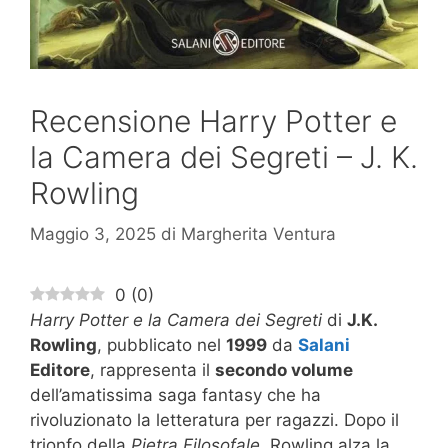
Recensione Harry Potter e
la Camera dei Segreti – J. K.
Rowling
Maggio 3, 2025
di
Margherita Ventura
0
(
0
)
Harry Potter e la Camera dei Segreti
di
J.K.
Rowling
, pubblicato nel
1999
da
Salani
Editore
, rappresenta il
secondo volume
dell’amatissima saga fantasy che ha
rivoluzionato la letteratura per ragazzi. Dopo il
trionfo della
Pietra Filosofale
, Rowling alza la