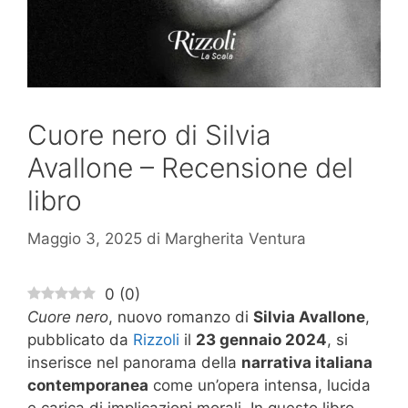
Cuore nero di Silvia
Avallone – Recensione del
libro
Maggio 3, 2025
di
Margherita Ventura
0
(
0
)
Cuore nero
, nuovo romanzo di
Silvia Avallone
,
pubblicato da
Rizzoli
il
23 gennaio 2024
, si
inserisce nel panorama della
narrativa italiana
contemporanea
come un’opera intensa, lucida
e carica di implicazioni morali. In questo libro,