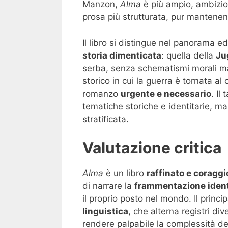
Manzon,
Alma
è più ampio, ambizio
prosa più strutturata, pur mantenend
Il libro si distingue nel panorama ed
storia dimenticata
: quella della
Ju
serba, senza schematismi morali m
storico in cui la guerra è tornata a
romanzo
urgente e necessario
. Il
tematiche storiche e identitarie, 
stratificata.
Valutazione critica
Alma
è un libro
raffinato e coragg
di narrare la
frammentazione ident
il proprio posto nel mondo. Il princ
linguistica
, che alterna registri di
rendere palpabile la complessità dei