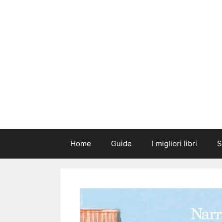
Vai
al
contenuto
Home
Guide
I migliori libri
S