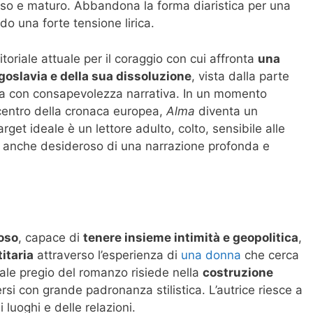
so e maturo. Abbandona la forma diaristica per una
o una forte tensione lirica.
itoriale attuale per il coraggio con cui affronta
una
goslavia e della sua dissoluzione
, vista dalla parte
a con consapevolezza narrativa. In un momento
l centro della cronaca europea,
Alma
diventa un
 target ideale è un lettore adulto, colto, sensibile alle
ma anche desideroso di una narrazione profonda e
ioso
, capace di
tenere insieme intimità e geopolitica
,
itaria
attraverso l’esperienza di
una donna
che cerca
ipale pregio del romanzo risiede nella
costruzione
versi con grande padronanza stilistica. L’autrice riesce a
 luoghi e delle relazioni.