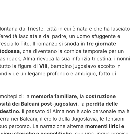
ntana da Trieste, città in cui è nata e che ha lasciato
è l’eredità lasciatale dal padre, un uomo sfuggente e
esciallo Tito. Il romanzo si snoda in
tre giornate
todossa
, che diventano la cornice temporale per un
lashback, Alma rievoca la sua infanzia triestina, i nonni
tutto la figura di
Vili
, bambino jugoslavo accolto in
ndivide un legame profondo e ambiguo, fatto di
olteplici: la
memoria familiare
, la
costruzione
sità dei Balcani post-jugoslavi
, la
perdita delle
 destino
. Il passato di Alma non è solo personale ma è
a nei Balcani, il crollo della Jugoslavia, le tensioni
suo percorso. La narrazione alterna
momenti lirici e
ssioni storiche e geopolitiche
, con una lingua precisa,