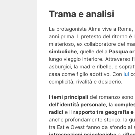
Trama e analisi
La protagonista Alma vive a Roma, lo
anni prima. Il pretesto del ritorno 
misterioso, ex collaboratore del mar
simboliche
, quelle della
Pasqua or
lungo viaggio interiore. Attraverso f
asburgici, la madre ribelle, e soprat
casa come figlio adottivo. Con
lui
co
complicità, rivalità e desiderio.
I temi principali
del romanzo sono m
dell’identità personale
, la
comples
radici
e il
rapporto tra geografia e
anche profondamente storico: la guerr
tra Est e Ovest fanno da sfondo al 
introspezioni psicologiche
a
rifle